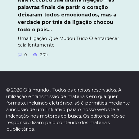
palavras finais de partir o coração
deixaram todos emocionados, mas a
verdade por trás da ligação chocou
todo o país…
Uma Ligação Que Mudou Tudo O entardecer
caía lentamente
0
3.7к.
© 2026 Olá mundo․ Todos os direitos reservados. A
utilização e transmissão de materiais em qualquer
formato, incluindo eletrónico, só é permitida mediante
a inclusão de um link ativo para o nosso website e
indexação nos motores de busca. Os editores não se
responsabilizam pelo conteúdo dos materiais
publicitários.