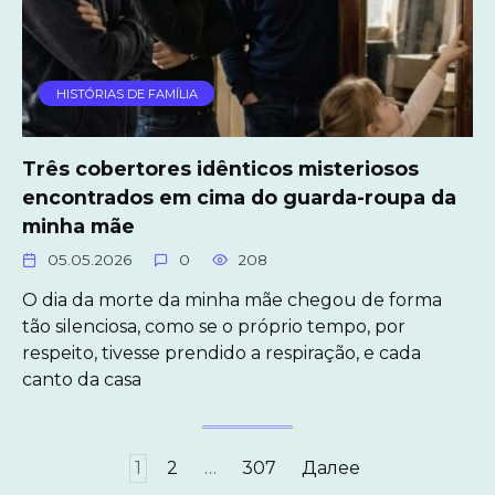
HISTÓRIAS DE FAMÍLIA
Três cobertores idênticos misteriosos
encontrados em cima do guarda-roupa da
minha mãe
05.05.2026
0
208
O dia da morte da minha mãe chegou de forma
tão silenciosa, como se o próprio tempo, por
respeito, tivesse prendido a respiração, e cada
canto da casa
Пагинация
1
2
…
307
Далее
записей