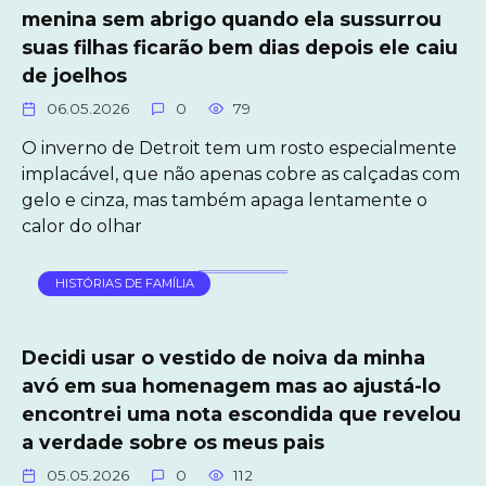
menina sem abrigo quando ela sussurrou
suas filhas ficarão bem dias depois ele caiu
de joelhos
06.05.2026
0
79
O inverno de Detroit tem um rosto especialmente
implacável, que não apenas cobre as calçadas com
gelo e cinza, mas também apaga lentamente o
calor do olhar
HISTÓRIAS DE FAMÍLIA
Decidi usar o vestido de noiva da minha
avó em sua homenagem mas ao ajustá-lo
encontrei uma nota escondida que revelou
a verdade sobre os meus pais
05.05.2026
0
112