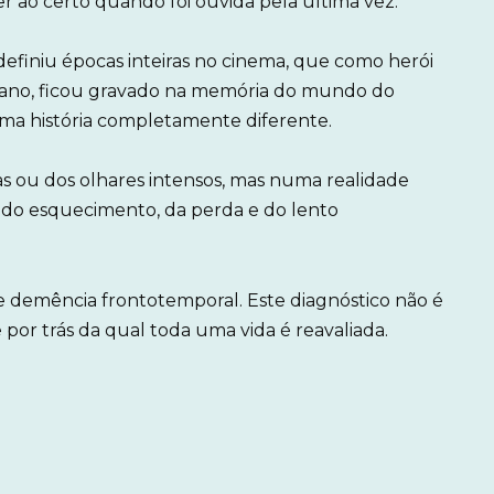
er ao certo quando foi ouvida pela última vez.
efiniu épocas inteiras no cinema, que como herói
no, ficou gravado na memória do mundo do
uma história completamente diferente.
s ou dos olhares intensos, mas numa realidade
o do esquecimento, da perda e do lento
de demência frontotemporal. Este diagnóstico não é
or trás da qual toda uma vida é reavaliada.