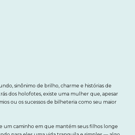
ndo, sinônimo de brilho, charme e histórias de
rás dos holofotes, existe uma mulher que, apesar
mios ou os sucessos de bilheteria como seu maior
te um caminho em que mantém seus filhos longe
ando para eles uma vida tranquila e simples — algo