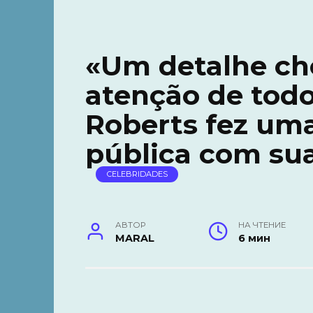
«Um detalhe ch
atenção de todos
Roberts fez uma
pública com su
CELEBRIDADES
АВТОР
НА ЧТЕНИЕ
MARAL
6 мин