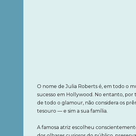
O nome de Julia Roberts é, em todo o mu
sucesso em Hollywood. No entanto, por t
de todo o glamour, não considera os prê
tesouro — e sim a sua família.
A famosa atriz escolheu conscientemen
dos olhares curiosos do público, preserv