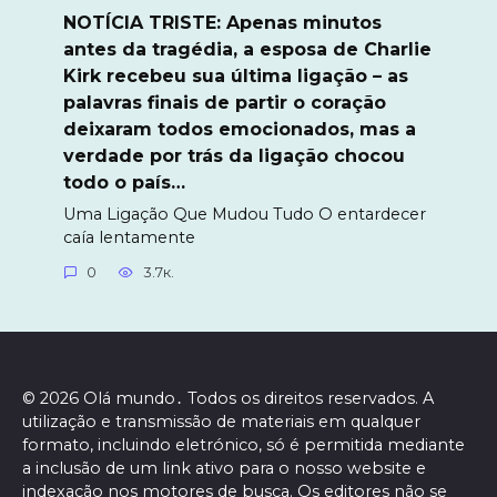
NOTÍCIA TRISTE: Apenas minutos
antes da tragédia, a esposa de Charlie
Kirk recebeu sua última ligação – as
palavras finais de partir o coração
deixaram todos emocionados, mas a
verdade por trás da ligação chocou
todo o país…
Uma Ligação Que Mudou Tudo O entardecer
caía lentamente
0
3.7к.
© 2026 Olá mundo․ Todos os direitos reservados. A
utilização e transmissão de materiais em qualquer
formato, incluindo eletrónico, só é permitida mediante
a inclusão de um link ativo para o nosso website e
indexação nos motores de busca. Os editores não se