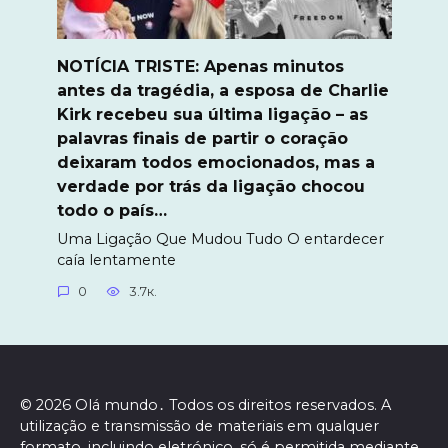
NOTÍCIA TRISTE: Apenas minutos
antes da tragédia, a esposa de Charlie
Kirk recebeu sua última ligação – as
palavras finais de partir o coração
deixaram todos emocionados, mas a
verdade por trás da ligação chocou
todo o país…
Uma Ligação Que Mudou Tudo O entardecer
caía lentamente
0
3.7к.
© 2026 Olá mundo․ Todos os direitos reservados. A
utilização e transmissão de materiais em qualquer
formato, incluindo eletrónico, só é permitida mediante