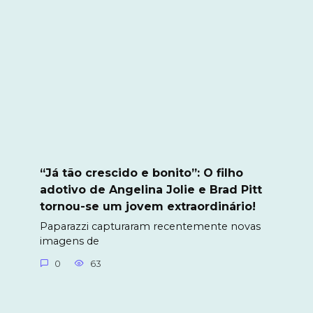
“Já tão crescido e bonito”: O filho
adotivo de Angelina Jolie e Brad Pitt
tornou-se um jovem extraordinário!
Paparazzi capturaram recentemente novas
imagens de
0
63