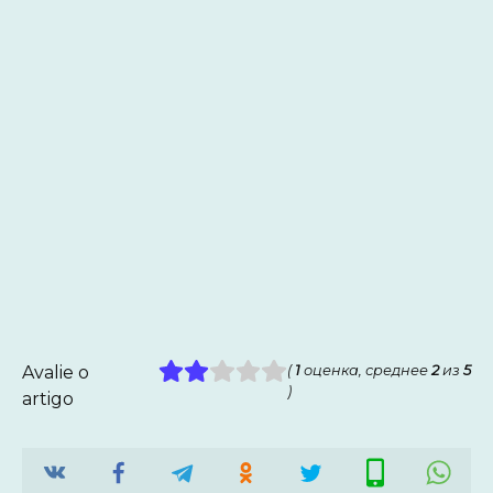
Avalie o
(
1
оценка, среднее
2
из
5
)
artigo