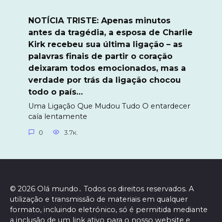
NOTÍCIA TRISTE: Apenas minutos
antes da tragédia, a esposa de Charlie
Kirk recebeu sua última ligação – as
palavras finais de partir o coração
deixaram todos emocionados, mas a
verdade por trás da ligação chocou
todo o país…
Uma Ligação Que Mudou Tudo O entardecer
caía lentamente
0
3.7к.
© 2026 Olá mundo․ Todos os direitos reservados. A
utilização e transmissão de materiais em qualquer
formato, incluindo eletrónico, só é permitida mediante
a inclusão de um link ativo para o nosso website e