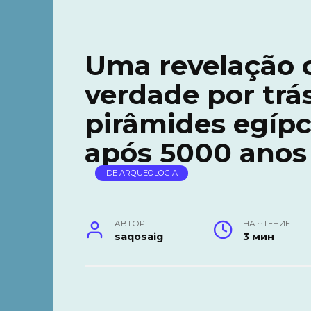
Uma revelação 
verdade por trá
pirâmides egípc
após 5000 anos 
DE ARQUEOLOGIA
АВТОР
НА ЧТЕНИЕ
saqosaig
3 мин