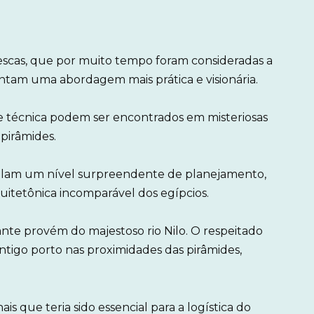
escas, que por muito tempo foram consideradas a
entam uma abordagem mais prática e visionária.
de técnica podem ser encontrados em misteriosas
 pirâmides.
velam um nível surpreendente de planejamento,
itetônica incomparável dos egípcios.
ante provém do majestoso rio Nilo. O respeitado
tigo porto nas proximidades das pirâmides,
 que teria sido essencial para a logística do