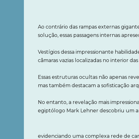
Ao contrário das rampas externas gigant
solução, essas passagens internas apres
Vestígios dessa impressionante habilida
câmaras vazias localizadas no interior das
Essas estruturas ocultas não apenas re
mas também destacam a sofisticação arqu
No entanto, a revelação mais impression
egiptólogo Mark Lehner descobriu um an
evidenciando uma complexa rede de canais