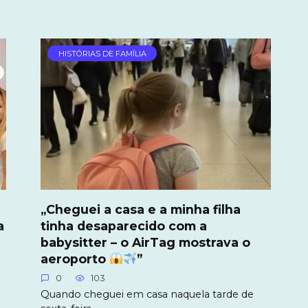
HISTÓRIAS DE FAMÍLIA
„Cheguei a casa e a minha filha
a
tinha desaparecido com a
babysitter – o AirTag mostrava o
aeroporto
”
0
103
Quando cheguei em casa naquela tarde de