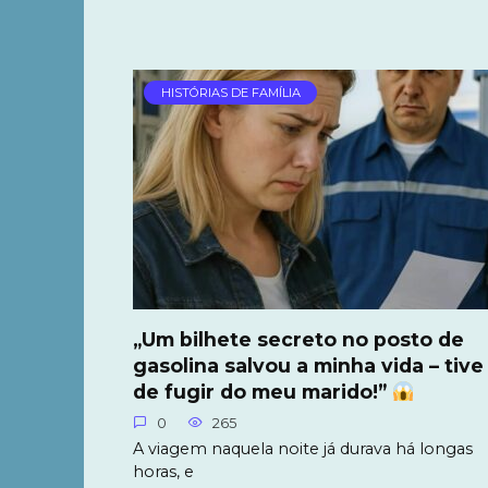
HISTÓRIAS DE FAMÍLIA
„Um bilhete secreto no posto de
gasolina salvou a minha vida – tive
de fugir do meu marido!”
0
265
A viagem naquela noite já durava há longas
horas, e