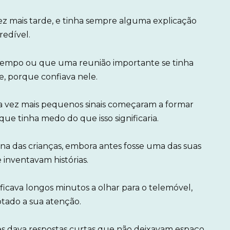
z mais tarde, e tinha sempre alguma explicação
redível.
 tempo ou que uma reunião importante se tinha
e, porque confiava nele.
 vez mais pequenos sinais começaram a formar
e tinha medo do que isso significaria.
na das crianças, embora antes fosse uma das suas
e inventavam histórias.
 ficava longos minutos a olhar para o telemóvel,
ptado a sua atenção.
es dava respostas curtas que não deixavam espaço