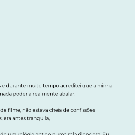
 e durante muito tempo acreditei que a minha
nada poderia realmente abalar.
de filme, não estava cheia de confissões
 era antes tranquila,
 de um relógio antigo numa sala silenciosa. Eu