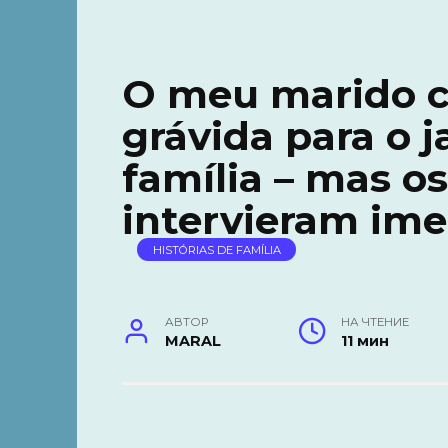
O meu marido c
grávida para o j
família – mas os
intervieram im
HISTÓRIAS DE FAMÍLIA
АВТОР
НА ЧТЕНИЕ
MARAL
11 мин