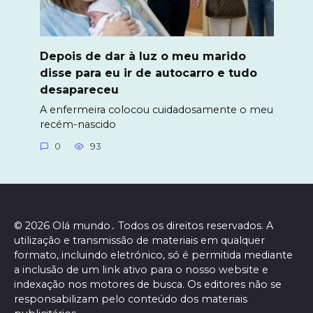
Depois de dar à luz o meu marido
disse para eu ir de autocarro e tudo
desapareceu
A enfermeira colocou cuidadosamente o meu
recém-nascido
0
93
© 2026 Olá mundo․ Todos os direitos reservados. A
utilização e transmissão de materiais em qualquer
formato, incluindo eletrónico, só é permitida mediante
a inclusão de um link ativo para o nosso website e
indexação nos motores de busca. Os editores não se
responsabilizam pelo conteúdo dos materiais