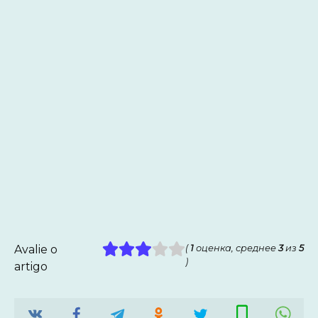
Avalie o
(
1
оценка, среднее
3
из
5
)
artigo