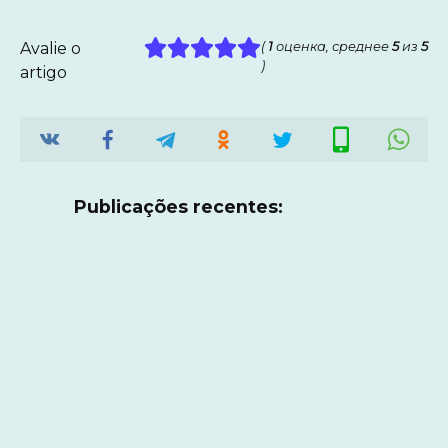
Avalie o
(
1
оценка, среднее
5
из
5
)
artigo
Publicações recentes: