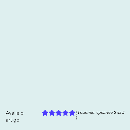
Avalie o
(
1
оценка, среднее
5
из
5
)
artigo