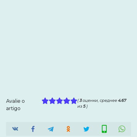
Avalie o
(
3
оценки, среднее
4.67
из
5
)
artigo