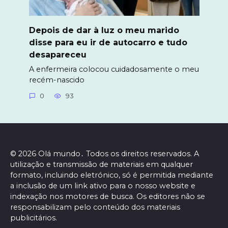
Depois de dar à luz o meu marido
disse para eu ir de autocarro e tudo
desapareceu
A enfermeira colocou cuidadosamente o meu
recém-nascido
0
93
© 2026 Olá mundo․ Todos os direitos reservados. A
utilização e transmissão de materiais em qualquer
formato, incluindo eletrónico, só é permitida mediante
a inclusão de um link ativo para o nosso website e
indexação nos motores de busca. Os editores não se
responsabilizam pelo conteúdo dos materiais
publicitários.