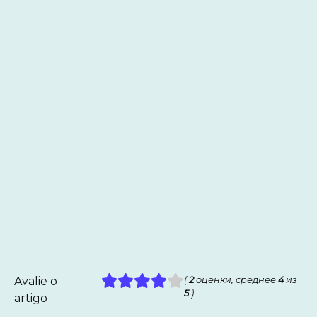
Avalie o
(
2
оценки, среднее
4
из
5
)
artigo