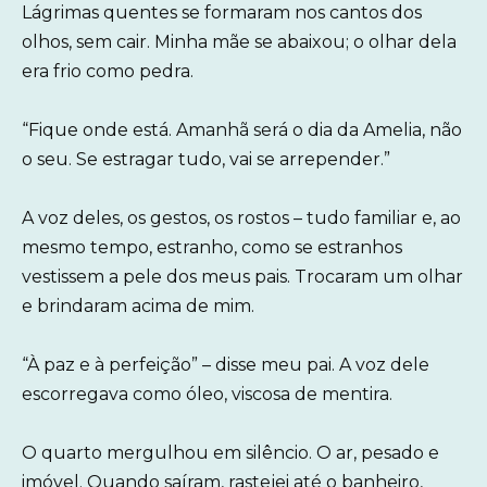
Lágrimas quentes se formaram nos cantos dos
olhos, sem cair. Minha mãe se abaixou; o olhar dela
era frio como pedra.
“Fique onde está. Amanhã será o dia da Amelia, não
o seu. Se estragar tudo, vai se arrepender.”
A voz deles, os gestos, os rostos – tudo familiar e, ao
mesmo tempo, estranho, como se estranhos
vestissem a pele dos meus pais. Trocaram um olhar
e brindaram acima de mim.
“À paz e à perfeição” – disse meu pai. A voz dele
escorregava como óleo, viscosa de mentira.
O quarto mergulhou em silêncio. O ar, pesado e
imóvel. Quando saíram, rastejei até o banheiro,