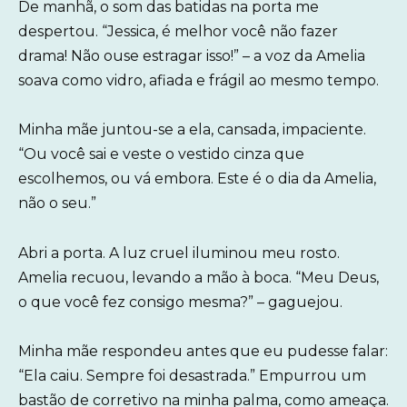
De manhã, o som das batidas na porta me
despertou. “Jessica, é melhor você não fazer
drama! Não ouse estragar isso!” – a voz da Amelia
soava como vidro, afiada e frágil ao mesmo tempo.
Minha mãe juntou-se a ela, cansada, impaciente.
“Ou você sai e veste o vestido cinza que
escolhemos, ou vá embora. Este é o dia da Amelia,
não o seu.”
Abri a porta. A luz cruel iluminou meu rosto.
Amelia recuou, levando a mão à boca. “Meu Deus,
o que você fez consigo mesma?” – gaguejou.
Minha mãe respondeu antes que eu pudesse falar:
“Ela caiu. Sempre foi desastrada.” Empurrou um
bastão de corretivo na minha palma, como ameaça.