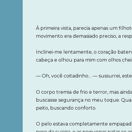
À primeira vista, parecia apenas um filh
movimento era demasiado preciso, a resp
Inclinei-me lentamente, o coração bate
cabeça e olhou para mim com olhos che
— Oh, você coitadinho… — sussurrei, es
O corpo tremia de frio e terror, mas ai
buscasse segurança no meu toque. Quan
peito, buscando conforto.
O pelo estava completamente empapado,
peso da sujeira, e as pequenas patas se 