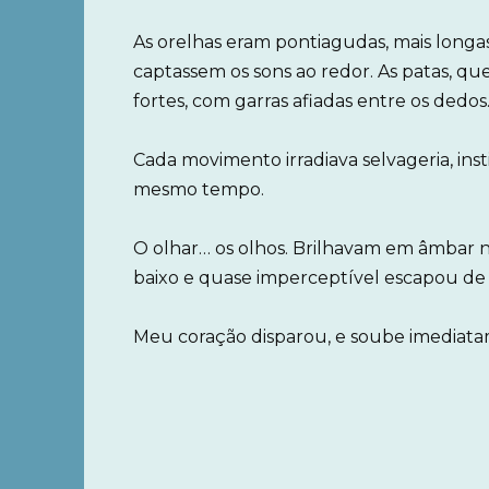
As orelhas eram pontiagudas, mais longas
captassem os sons ao redor. As patas, qu
fortes, com garras afiadas entre os dedos
Cada movimento irradiava selvageria, ins
mesmo tempo.
O olhar… os olhos. Brilhavam em âmbar
baixo e quase imperceptível escapou de
Meu coração disparou, e soube imediata