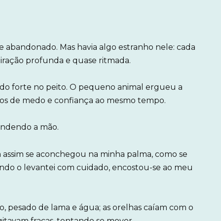
ote abandonado. Mas havia algo estranho nele: cada
iração profunda e quase ritmada.
ndo forte no peito. O pequeno animal ergueu a
ios de medo e confiança ao mesmo tempo.
tendendo a mão.
nda assim se aconchegou na minha palma, como se
do o levantei com cuidado, encostou-se ao meu
 pesado de lama e água; as orelhas caíam com o
agitavam fracas, tentando se mover.