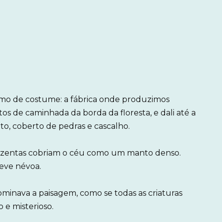
omo de costume: a fábrica onde produzimos
s de caminhada da borda da floresta, e dali até a
o, coberto de pedras e cascalho.
cinzentas cobriam o céu como um manto denso.
leve névoa.
dominava a paisagem, como se todas as criaturas
 e misterioso.