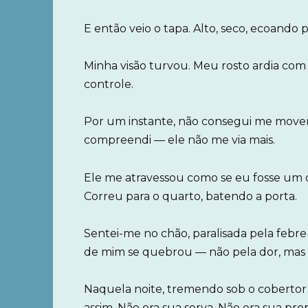
E então veio o tapa. Alto, seco, ecoando p
Minha visão turvou. Meu rosto ardia com
controle.
Por um instante, não consegui me move
compreendi — ele não me via mais.
Ele me atravessou como se eu fosse um o
Correu para o quarto, batendo a porta.
Sentei-me no chão, paralisada pela febr
de mim se quebrou — não pela dor, mas 
Naquela noite, tremendo sob o cobertor f
assim. Não era sua serva. Não era sua pro