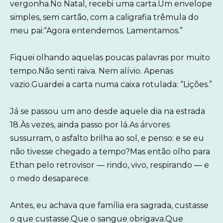
vergonha.No Natal, recebi uma carta.Um envelope
simples, sem cartão, com a caligrafia trêmula do
meu pai:“Agora entendemos. Lamentamos.”
Fiquei olhando aquelas poucas palavras por muito
tempo.Não senti raiva. Nem alívio. Apenas
vazio.Guardei a carta numa caixa rotulada: “Lições.”
Já se passou um ano desde aquele dia na estrada
18.Às vezes, ainda passo por lá.As árvores
sussurram, o asfalto brilha ao sol, e penso: e se eu
não tivesse chegado a tempo?Mas então olho para
Ethan pelo retrovisor — rindo, vivo, respirando — e
o medo desaparece.
Antes, eu achava que família era sagrada, custasse
o que custasse.Que o sangue obrigava.Que