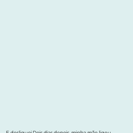
E desliguei.Dois dias depois, minha mãe ligou,