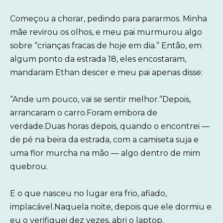
Começou a chorar, pedindo para pararmos. Minha
mãe revirou os olhos, e meu pai murmurou algo
sobre “crianças fracas de hoje em dia.” Então, em
algum ponto da estrada 18, eles encostaram,
mandaram Ethan descer e meu pai apenas disse:
“Ande um pouco, vai se sentir melhor.”Depois,
arrancaram o carro.Foram embora de
verdade.Duas horas depois, quando o encontrei —
de pé na beira da estrada, com a camiseta suja e
uma flor murcha na mão — algo dentro de mim
quebrou.
E o que nasceu no lugar era frio, afiado,
implacável.Naquela noite, depois que ele dormiu e
eu o verifiquei dez vezes, abri o laptop.