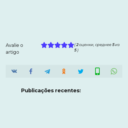
Avalie o
(
2
оценки, среднее
5
из
5
)
artigo
Publicações recentes: