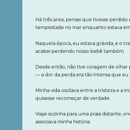
Há três anos, pensei que tivesse perdid
tempestade no mar enquanto estava em
Naquela época, eu estava grávida, e o tr
acabei perdendo nosso bebê também.
Desde então, não tive coragem de olha
— a dor da perda era tão intensa que e
Minha vida oscilava entre a tristeza e a i
quisesse recomeçar de verdade.
Viajei sozinha para uma praia distante
associava minha história.