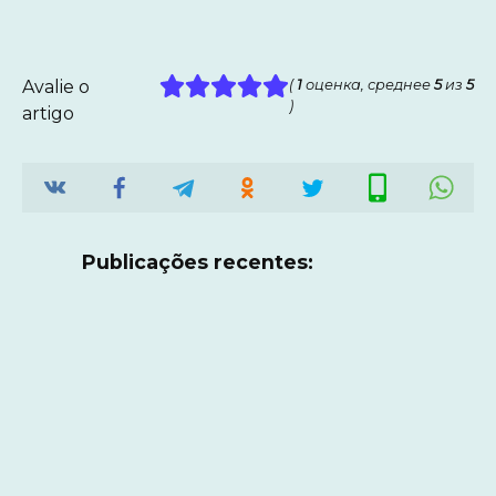
Avalie o
(
1
оценка, среднее
5
из
5
)
artigo
Publicações recentes: