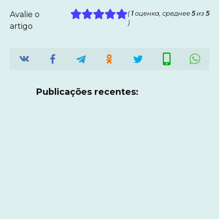
Avalie o
(
1
оценка, среднее
5
из
5
)
artigo
Publicações recentes: