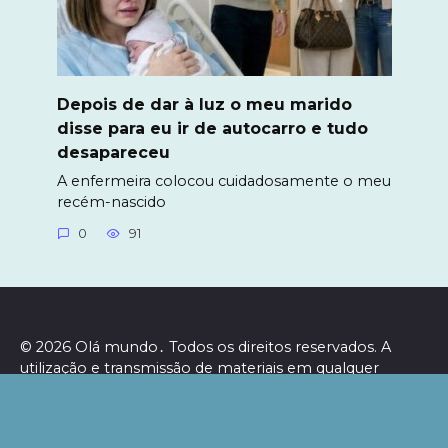
Depois de dar à luz o meu marido
disse para eu ir de autocarro e tudo
desapareceu
A enfermeira colocou cuidadosamente o meu
recém-nascido
0
91
© 2026 Olá mundo․ Todos os direitos reservados. A
utilização e transmissão de materiais em qualquer
formato, incluindo eletrónico, só é permitida mediante
a inclusão de um link ativo para o nosso website e
indexação nos motores de busca. Os editores não se