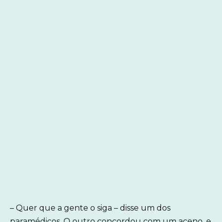
– Quer que a gente o siga – disse um dos
paramédicos. O outro concordou com um aceno, e