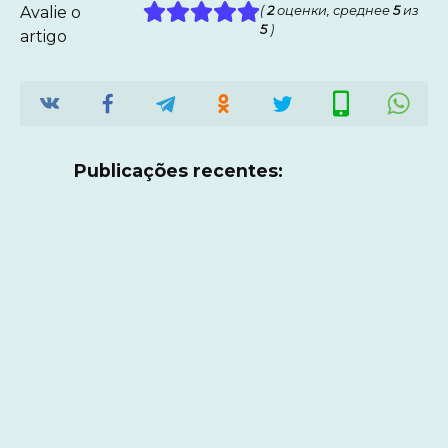
Avalie o
(
2
оценки, среднее
5
из
5
)
artigo
Publicações recentes: