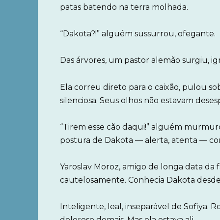
patas batendo na terra molhada.
“Dakota?!” alguém sussurrou, ofegante.
Das árvores, um pastor alemão surgiu, i
Ela correu direto para o caixão, pulou s
silenciosa. Seus olhos não estavam deses
“Tirem esse cão daqui!” alguém murmur
postura de Dakota — alerta, atenta — co
Yaroslav Moroz, amigo de longa data da 
cautelosamente. Conhecia Dakota desde
Inteligente, leal, inseparável de Sofiya.
doloroso demais. Mas ela estava ali.