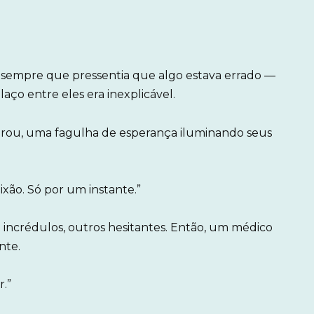
a sempre que pressentia que algo estava errado —
laço entre eles era inexplicável.
rou, uma fagulha de esperança iluminando seus
ixão. Só por um instante.”
 incrédulos, outros hesitantes. Então, um médico
nte.
r.”