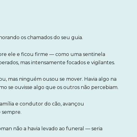
gnorando os chamados do seu guia.
obre ele e ficou firme — como uma sentinela
perados, mas intensamente focados e vigilantes.
ou, mas ninguém ousou se mover. Havia algo na
mo se ouvisse algo que os outros não percebiam.
família e condutor do cão, avançou
 sempre.
 Roman não a havia levado ao funeral — seria