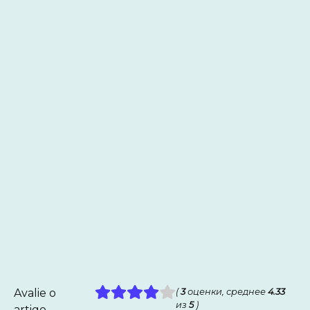
Avalie o
(
3
оценки, среднее
4.33
из
5
)
artigo