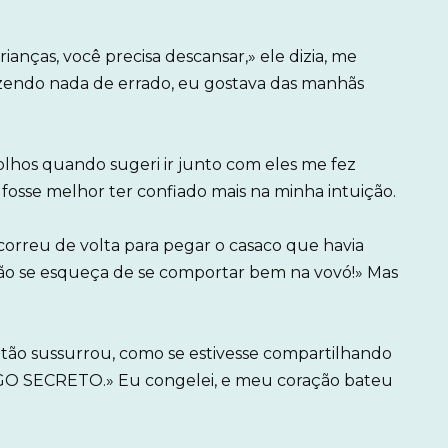
anças, você precisa descansar,» ele dizia, me
izendo nada de errado, eu gostava das manhãs
olhos quando sugeri ir junto com eles me fez
z fosse melhor ter confiado mais na minha intuição.
rreu de volta para pegar o casaco que havia
Não se esqueça de se comportar bem na vovó!» Mas
ntão sussurrou, como se estivesse compartilhando
GO SECRETO.» Eu congelei, e meu coração bateu