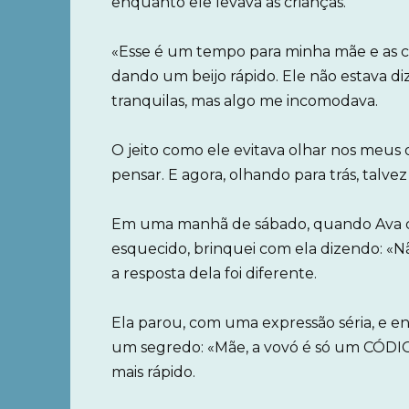
enquanto ele levava as crianças.
«Esse é um tempo para minha mãe e as cri
dando um beijo rápido. Ele não estava d
tranquilas, mas algo me incomodava.
O jeito como ele evitava olhar nos meus 
pensar. E agora, olhando para trás, talve
Em uma manhã de sábado, quando Ava co
esquecido, brinquei com ela dizendo: «
a resposta dela foi diferente.
Ela parou, com uma expressão séria, e e
um segredo: «Mãe, a vovó é só um CÓDI
mais rápido.