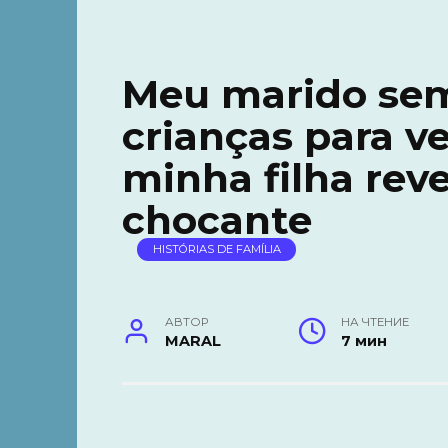
Meu marido sem
crianças para ve
minha filha rev
chocante
HISTÓRIAS DE FAMÍLIA
АВТОР
НА ЧТЕНИЕ
MARAL
7 мин