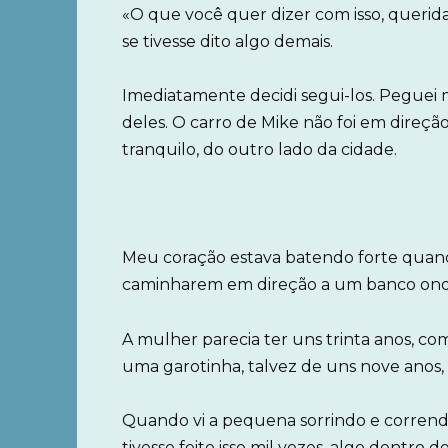
«O que você quer dizer com isso, queri
se tivesse dito algo demais.
Imediatamente decidi segui-los. Peguei 
deles. O carro de Mike não foi em direç
tranquilo, do outro lado da cidade.
Meu coração estava batendo forte quando
caminharem em direção a um banco ond
A mulher parecia ter uns trinta anos, c
uma garotinha, talvez de uns nove anos,
Quando vi a pequena sorrindo e correndo
tivesse feito isso mil vezes, algo dentro