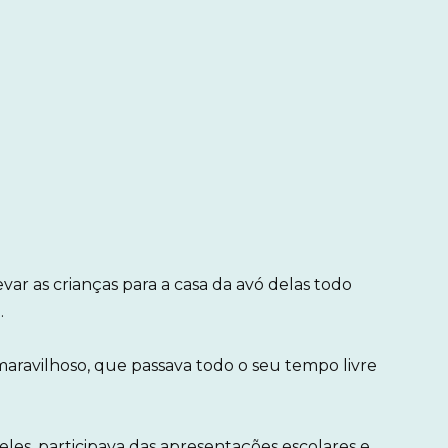
r as crianças para a casa da avó delas todo
.
maravilhoso, que passava todo o seu tempo livre
les, participava das apresentações escolares e