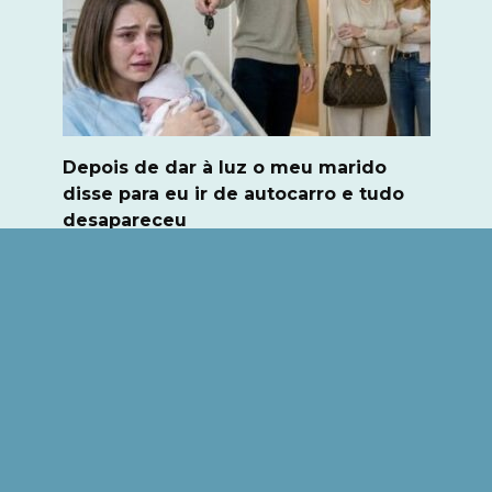
Depois de dar à luz o meu marido
disse para eu ir de autocarro e tudo
desapareceu
A enfermeira colocou cuidadosamente o meu
recém-nascido
0
92
© 2026 Olá mundo․ Todos os direitos reservados. A
utilização e transmissão de materiais em qualquer
formato, incluindo eletrónico, só é permitida mediante