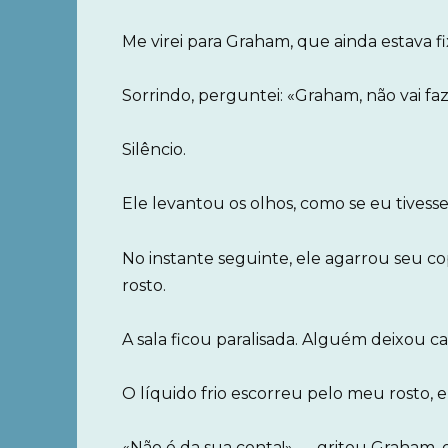
Me virei para Graham, que ainda estava f
Sorrindo, perguntei: «Graham, não vai fa
Silêncio.
Ele levantou os olhos, como se eu tivess
No instante seguinte, ele agarrou seu 
rosto.
A sala ficou paralisada. Alguém deixou ca
O líquido frio escorreu pelo meu rosto, 
«Não é da sua conta!» — gritou Graham, 