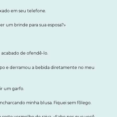
ixado em seu telefone.
zer um brinde para sua esposa?»
e acabado de ofendê-lo.
copo e derramou a bebida diretamente no meu
ir um garfo.
encharcando minha blusa. Fiquei sem fôlego.
o rosto vermelho de raiva. «Sabe por que você