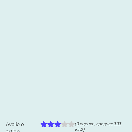
Avalie o
(
3
оценки, среднее
3.33
из
5
)
artigo