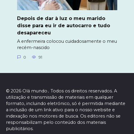
Depois de dar à luz o meu marido
disse para eu ir de autocarro e tudo
desapareceu
A enfermeira colocou cuidadosamente o meu
recém-nascido
0
91
© 2026 Olá mundo․ Todos os direitos reservados. A
utilização e transmissão de materiais em qualquer
formato, incluindo eletrónico, só é permitida mediante
a inclusão de um link ativo para o nosso website e
indexação nos motores de busca. Os editores não se
responsabilizam pelo conteúdo dos materiais
publicitários.