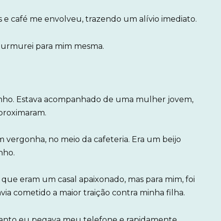
os e café me envolveu, trazendo um alívio imediato.
 murmurei para mim mesma.
ozinho. Estava acompanhado de uma mulher jovem,
aproximaram.
m vergonha, no meio da cafeteria. Era um beijo
nho.
 que eram um casal apaixonado, mas para mim, foi
ia cometido a maior traição contra minha filha.
nto eu pegava meu telefone e rapidamente