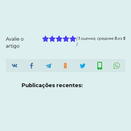
Avalie o
(
1
оценка, среднее
5
из
5
)
artigo
Publicações recentes: