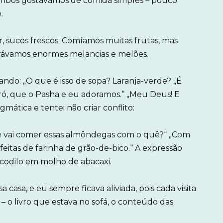
Ambos gostávamos de comida simples – pouco
.
r, sucos frescos. Comíamos muitas frutas, mas
orávamos enormes melancias e melões.
ando: „O que é isso de sopa? Laranja-verde? „É
ró, que o Pasha e eu adoramos.“ „Meu Deus! E
mática e tentei não criar conflito:
 ele vai comer essas almôndegas com o quê?“ „Com
 feitas de farinha de grão-de-bico.“ A expressão
codilo em molho de abacaxi.
 casa, e eu sempre ficava aliviada, pois cada visita
 – o livro que estava no sofá, o conteúdo das