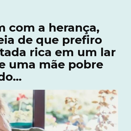
m com a herança,
ia de que prefiro
tada rica em um lar
ue uma mãe pobre
udo…