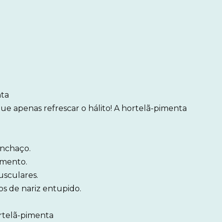
nta
ue apenas refrescar o hálito! A hortelã-pimenta
inchaço.
amento.
usculares.
os de nariz entupido.
ortelã-pimenta