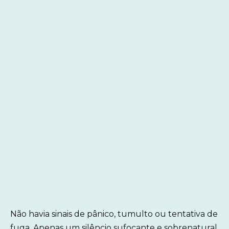
Não havia sinais de pânico, tumulto ou tentativa de
fuga. Apenas um silêncio sufocante e sobrenatural.