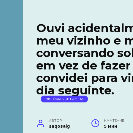
Ouvi acidentalm
meu vizinho e 
conversando sob
em vez de fazer
convidei para vi
dia seguinte.
HISTÓRIAS DE FAMÍLIA
АВТОР
НА ЧТЕНИЕ
saqosaig
5 мин