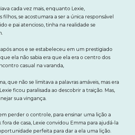
iava cada vez mais, enquanto Lexie,
s filhos, se acostumara a ser a única responsável
o e pai atencioso, tinha na realidade se
m.
e após anos e se estabeleceu em um prestigiado
ue ela não sabia era que ela era o centro dos
ncontro casual na varanda,
, que não se limitava a palavras amáveis, mas era
ie ficou paralisada ao descobrir a traição. Mas,
anejar sua vingança.
sem perder o controle, para ensinar uma lição a
 fora de casa, Lexie convidou Emma para ajudá-la
oportunidade perfeita para dar a ela uma lição.