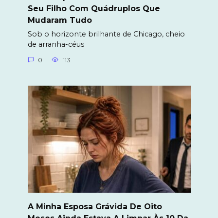
Seu Filho Com Quádruplos Que
Mudaram Tudo
Sob o horizonte brilhante de Chicago, cheio
de arranha-céus
0
113
A Minha Esposa Grávida De Oito
Meses Ainda Estava A Limpar Às 10 Da