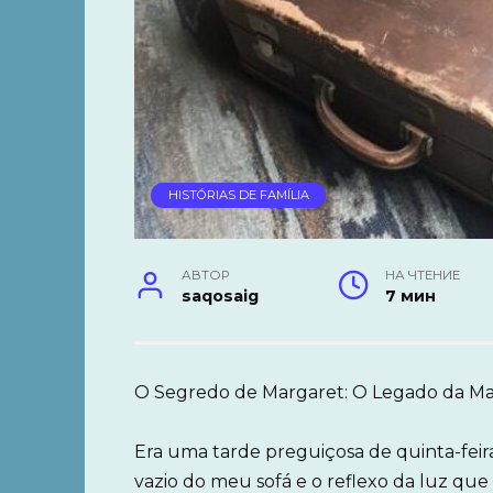
HISTÓRIAS DE FAMÍLIA
АВТОР
НА ЧТЕНИЕ
saqosaig
7 мин
O Segredo de Margaret: O Legado da Ma
Era uma tarde preguiçosa de quinta-feir
vazio do meu sofá e o reflexo da luz que