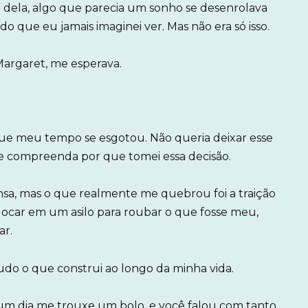
o dela, algo que parecia um sonho se desenrolava
do que eu jamais imaginei ver. Mas não era só isso.
 Margaret, me esperava.
rque meu tempo se esgotou. Não queria deixar esse
e compreenda por que tomei essa decisão.
nsa, mas o que realmente me quebrou foi a traição
olocar em um asilo para roubar o que fosse meu,
ar.
udo o que construi ao longo da minha vida.
 um dia me trouxe um bolo, e você falou com tanto