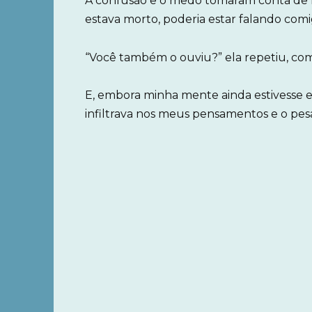
A confusão e o medo tomaram conta de m
estava morto, poderia estar falando com
“Você também o ouviu?” ela repetiu, com
E, embora minha mente ainda estivesse 
infiltrava nos meus pensamentos e o pesa