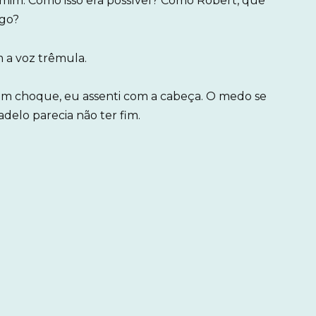
im. Como isso era possível? Como Robert, que
igo?
 a voz trêmula.
em choque, eu assenti com a cabeça. O medo se
delo parecia não ter fim.