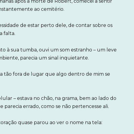
anas após a morte de Robert, comecei a sentir
nstantemente ao cemitério.
ssidade de estar perto dele, de contar sobre os
 falta.
nto à sua tumba, ouvi um som estranho – um leve
biente, parecia um sinal inquietante.
 tão fora de lugar que algo dentro de mim se
celular – estava no chão, na grama, bem ao lado do
 parecia errado, como se não pertencesse ali.
oração quase parou ao ver o nome na tela: