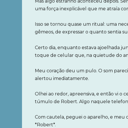
Mas algo estranho aconteceu depois. Sem
uma força inexplicável que me atraía co
Isso se tornou quase um ritual: uma nece
gêmeos, de expressar o quanto sentia sua
Certo dia, enquanto estava ajoelhada ju
toque de celular que, na quietude do am
Meu coração deu um pulo. O som parecia
alertou imediatamente.
Olhei ao redor, apreensiva, e então vi o 
túmulo de Robert. Algo naquele telefone
Com cautela, peguei o aparelho, e meu c
*Robert*.