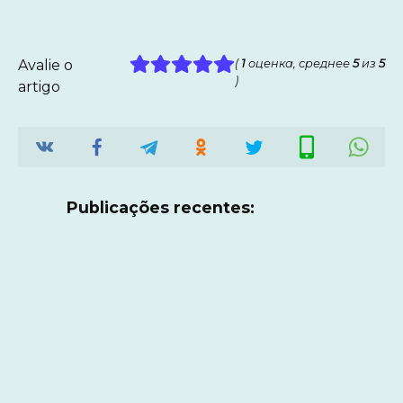
Avalie o
(
1
оценка, среднее
5
из
5
)
artigo
Publicações recentes: