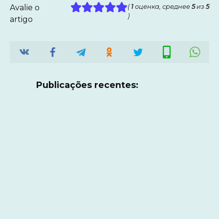
Avalie o
(
1
оценка, среднее
5
из
5
)
artigo
Publicações recentes: