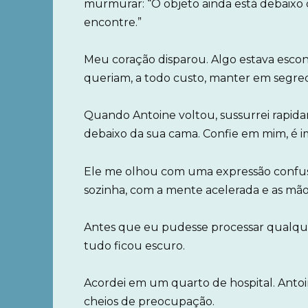
murmurar: “O objeto ainda está debaixo
encontre.”
Meu coração disparou. Algo estava escon
queriam, a todo custo, manter em segre
Quando Antoine voltou, sussurrei rapidam
debaixo da sua cama. Confie em mim, é i
Ele me olhou com uma expressão confusa
sozinha, com a mente acelerada e as mã
Antes que eu pudesse processar qualque
tudo ficou escuro.
Acordei em um quarto de hospital. Antoi
cheios de preocupação.