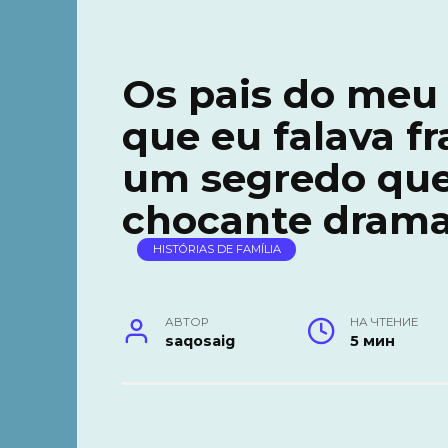
Os pais do meu
que eu falava f
um segredo qu
chocante drama
HISTÓRIAS DE FAMÍLIA
АВТОР
НА ЧТЕНИЕ
saqosaig
5 мин