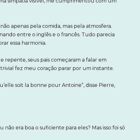
uma simpatia visível, me cumprimentou com um
 não apenas pela comida, mas pela atmosfera.
nando entre o inglês e o francês. Tudo parecia
brar essa harmonia.
e repente, seus pais começaram a falar em
trivial fez meu coração parar por um instante.
qu’elle soit la bonne pour Antoine”, disse Pierre,
não era boa o suficiente para eles? Mas isso foi só