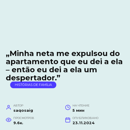
„Minha neta me expulsou do
apartamento que eu dei a ela
– então eu dei a ela um
despertador.”
HISTÓRIAS DE FAMÍLIA
АВТОР
НА ЧТЕНИЕ
saqosaig
5 мин
ПРОСМОТРОВ
ОПУБЛИКОВАНО
9.6к.
23.11.2024