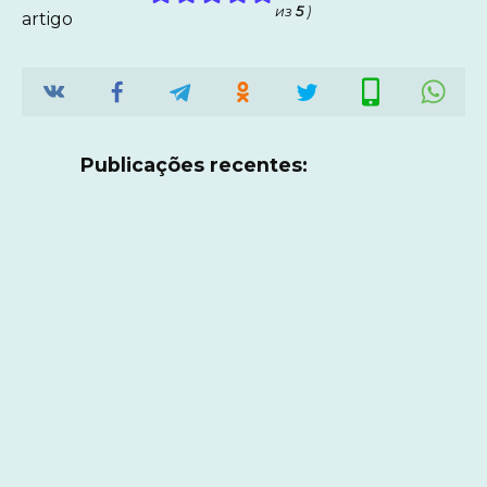
из
5
)
artigo
Publicações recentes: