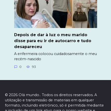
Depois de dar à luz o meu marido
disse para eu ir de autocarro e tudo
desapareceu
A enfermeira colocou cuidadosamente o meu
recém-nascido
0
93
© 2026 Olá mundo․ Todos os direitos reservados. A
utilização e transmissão de materiais em qualquer
formato, incluindo eletrónico, só é permitida mediante
a inclusão de um link ativo para o nosso website e