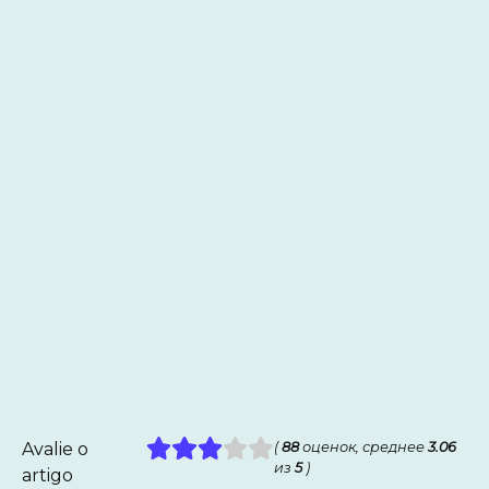
Avalie o
(
88
оценок, среднее
3.06
из
5
)
artigo