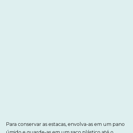
Para conservar as estacas, envolva-as em um pano
úmido e guarde-as em um saco plástico até o