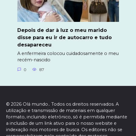
Depois de dar à luz o meu marido
disse para eu ir de autocarro e tudo
desapareceu
A enfermeira colocou cuidadosamente o meu
recém-nascido
0
87
© 2026 Olá mundo․ Todos os direitos reservados. A
utilização e transmissão de materiais em qualquer
formato, incluindo eletrónico, só é permitida mediante
a inclusão de um link ativo para o nosso website e
indexação nos motores de busca. Os editores não se
responsabilizam pelo conteúdo dos materiais