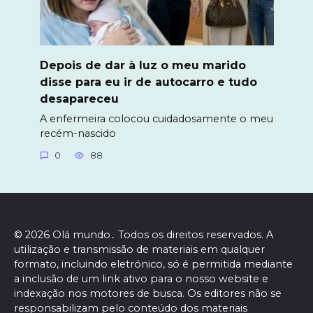
Depois de dar à luz o meu marido
disse para eu ir de autocarro e tudo
desapareceu
A enfermeira colocou cuidadosamente o meu
recém-nascido
0
88
© 2026 Olá mundo․ Todos os direitos reservados. A
utilização e transmissão de materiais em qualquer
formato, incluindo eletrónico, só é permitida mediante
a inclusão de um link ativo para o nosso website e
indexação nos motores de busca. Os editores não se
responsabilizam pelo conteúdo dos materiais